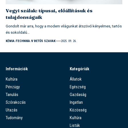
Vegyi szálak: típusai, előállításuk és
tulajdonságaik
Gondolt már arra, hogy a modern világunkat átszövő kényelmes, tartós
és sokoldalú…
KÉMIA
TECHNIKA
V BETŰS SZAVAK
2025. 09. 26.
Információk
Kategóriák
Kultúra
Állatok
Pénzügy
Egészség
Tanulás
Gazdaság
Szórakozás
Ingatlan
Utazás
Közösség
Tudomány
Kultúra
Listák