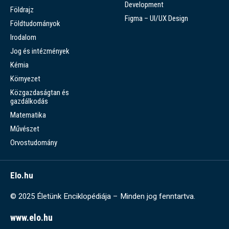
Development
Földrajz
Figma – UI/UX Design
Földtudományok
Irodalom
Jog és intézmények
Kémia
Környezet
Közgazdaságtan és
gazdálkodás
Matematika
Művészet
Orvostudomány
Elo.hu
© 2025 Életünk Enciklopédiája – Minden jog fenntartva.
www.elo.hu