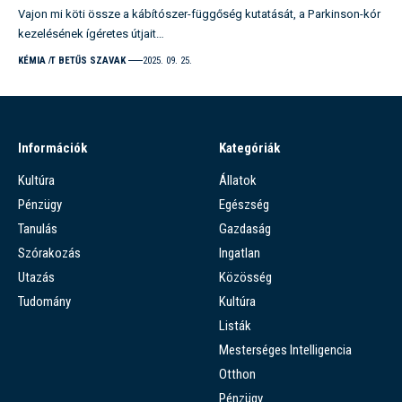
Vajon mi köti össze a kábítószer-függőség kutatását, a Parkinson-kór
kezelésének ígéretes útjait…
KÉMIA
T BETŰS SZAVAK
2025. 09. 25.
Információk
Kategóriák
Kultúra
Állatok
Pénzügy
Egészség
Tanulás
Gazdaság
Szórakozás
Ingatlan
Utazás
Közösség
Tudomány
Kultúra
Listák
Mesterséges Intelligencia
Otthon
Pénzügy