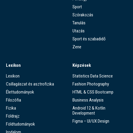
Sport
Szórakozás
Tanulás
Utazás
Sport és szabadidő
Zene
Lexikon
Képzések
Lexikon
Statistics Data Science
Csillagászat és asztrofizika
Fashion Photography
Élettudományok
HTML & CSS Bootcamp
Filozófia
Business Analysis
Fizika
Android 12 & Kotlin
Development
Földrajz
Figma – UI/UX Design
Földtudományok
Irodalom