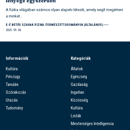
lényege egyszerűen
A fizika világában számos olyan alapelv létezik, amely segít megérteni
a minket…
E-É BETŰS SZAVAK
FIZIKA
TERMÉSZETTUDOMÁNYOK (ÁLTALÁNOS)
2025. 09. 06.
Információk
Kategóriák
Kultúra
Állatok
Pénzügy
Egészség
Tanulás
Gazdaság
Szórakozás
Ingatlan
Utazás
Közösség
Tudomány
Kultúra
Listák
Mesterséges Intelligencia