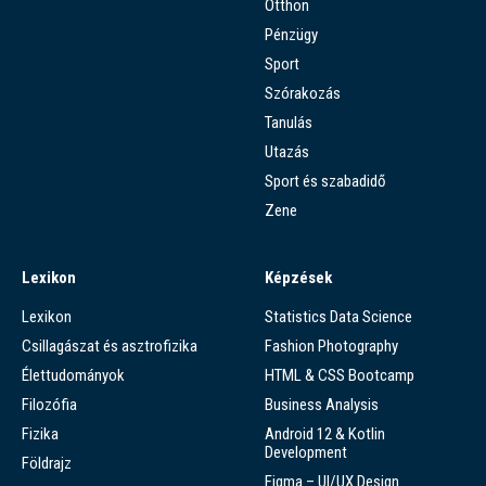
Otthon
Pénzügy
Sport
Szórakozás
Tanulás
Utazás
Sport és szabadidő
Zene
Lexikon
Képzések
Lexikon
Statistics Data Science
Csillagászat és asztrofizika
Fashion Photography
Élettudományok
HTML & CSS Bootcamp
Filozófia
Business Analysis
Fizika
Android 12 & Kotlin
Development
Földrajz
Figma – UI/UX Design