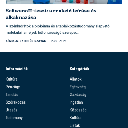
Seliwanoff-teszt: a reakció leírása és
alkalmazása
A szénhidrátok a biokémia és a táplálkozástudomány alapvető
molekulái, amelyek létfontosságú szerepet…
KÉMIA
S-SZ BETŰS SZAVAK
2025. 09. 23.
Információk
Kategóriák
Kultúra
Állatok
Pénzügy
Egészség
Tanulás
Gazdaság
Szórakozás
Ingatlan
Utazás
Közösség
Tudomány
Kultúra
Listák