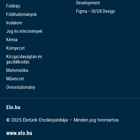
Development
Földrajz
Figma – UI/UX Design
Földtudományok
Irodalom
Jog és intézmények
Kémia
Környezet
Közgazdaságtan és
gazdálkodás
Matematika
Művészet
Orvostudomány
Elo.hu
© 2025 Életünk Enciklopédiája – Minden jog fenntartva.
www.elo.hu