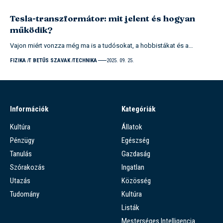
Tesla-transzformátor: mit jelent és hogyan
működik?
Vajon miért vonzza még ma is a tudósokat, a hobbistákat és a…
FIZIKA
T BETŰS SZAVAK
TECHNIKA
2025. 09. 25.
Információk
Kategóriák
Kultúra
Állatok
Pénzügy
Egészség
Tanulás
Gazdaság
Szórakozás
Ingatlan
Utazás
Közösség
Tudomány
Kultúra
Listák
Mesterséges Intelligencia