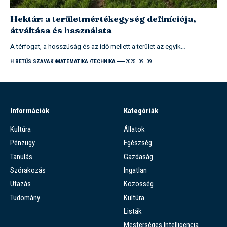
Hektár: a területmértékegység definíciója,
átváltása és használata
A térfogat, a hosszúság és az idő mellett a terület az egyik…
H BETŰS SZAVAK
MATEMATIKA
TECHNIKA
2025. 09. 09.
Információk
Kategóriák
Kultúra
Állatok
Pénzügy
Egészség
Tanulás
Gazdaság
Szórakozás
Ingatlan
Utazás
Közösség
Tudomány
Kultúra
Listák
Mesterséges Intelligencia