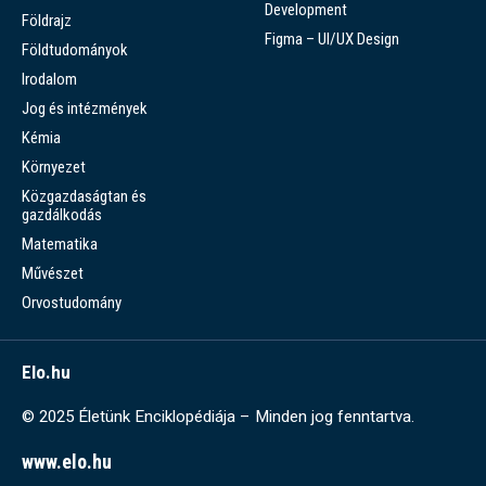
Development
Földrajz
Figma – UI/UX Design
Földtudományok
Irodalom
Jog és intézmények
Kémia
Környezet
Közgazdaságtan és
gazdálkodás
Matematika
Művészet
Orvostudomány
Elo.hu
© 2025 Életünk Enciklopédiája – Minden jog fenntartva.
www.elo.hu