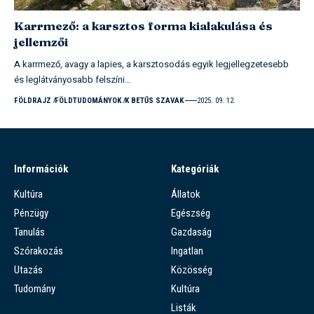
Karrmező: a karsztos forma kialakulása és
jellemzői
A karrmező, avagy a lapies, a karsztosodás egyik legjellegzetesebb
és leglátványosabb felszíni…
FÖLDRAJZ
FÖLDTUDOMÁNYOK
K BETŰS SZAVAK
2025. 09. 12.
Információk
Kategóriák
Kultúra
Állatok
Pénzügy
Egészség
Tanulás
Gazdaság
Szórakozás
Ingatlan
Utazás
Közösség
Tudomány
Kultúra
Listák