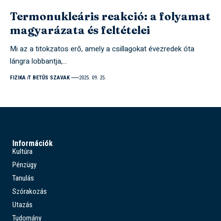
Termonukleáris reakció: a folyamat
magyarázata és feltételei
Mi az a titokzatos erő, amely a csillagokat évezredek óta
lángra lobbantja,…
FIZIKA
T BETŰS SZAVAK
2025. 09. 25.
Információk
Kultúra
Pénzügy
Tanulás
Szórakozás
Utazás
Tudomány