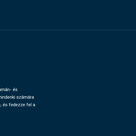
humán- és
mindenki számára
, és fedezze fel a