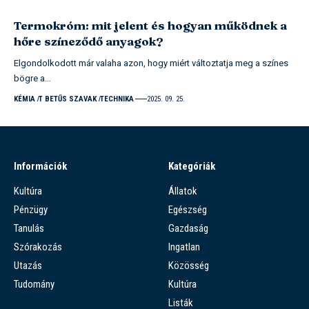
Termokróm: mit jelent és hogyan működnek a
hőre színeződő anyagok?
Elgondolkodott már valaha azon, hogy miért változtatja meg a színes
bögre a…
KÉMIA
T BETŰS SZAVAK
TECHNIKA
2025. 09. 25.
Információk
Kategóriák
Kultúra
Állatok
Pénzügy
Egészség
Tanulás
Gazdaság
Szórakozás
Ingatlan
Utazás
Közösség
Tudomány
Kultúra
Listák