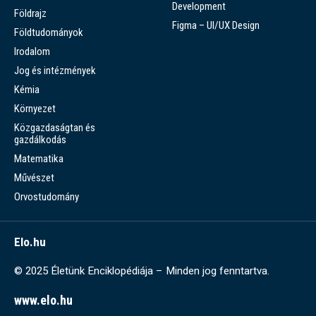
Development
Földrajz
Figma – UI/UX Design
Földtudományok
Irodalom
Jog és intézmények
Kémia
Környezet
Közgazdaságtan és
gazdálkodás
Matematika
Művészet
Orvostudomány
Elo.hu
© 2025 Életünk Enciklopédiája – Minden jog fenntartva.
www.elo.hu