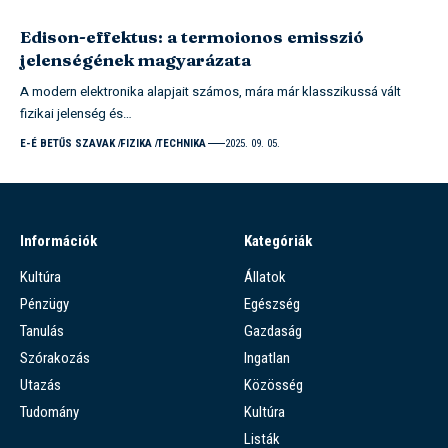
Edison-effektus: a termoionos emisszió
jelenségének magyarázata
A modern elektronika alapjait számos, mára már klasszikussá vált
fizikai jelenség és…
E-É BETŰS SZAVAK
FIZIKA
TECHNIKA
2025. 09. 05.
Információk
Kategóriák
Kultúra
Állatok
Pénzügy
Egészség
Tanulás
Gazdaság
Szórakozás
Ingatlan
Utazás
Közösség
Tudomány
Kultúra
Listák