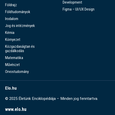
Development
Földrajz
Figma – UI/UX Design
Földtudományok
Irodalom
Jog és intézmények
Kémia
Környezet
Közgazdaságtan és
gazdálkodás
Matematika
Művészet
Orvostudomány
Elo.hu
© 2025 Életünk Enciklopédiája – Minden jog fenntartva.
www.elo.hu