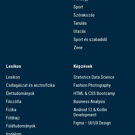
Sport
Szórakozás
Tanulás
Utazás
Sport és szabadidő
Zene
Lexikon
Képzések
Lexikon
Statistics Data Science
Csillagászat és asztrofizika
Fashion Photography
Élettudományok
HTML & CSS Bootcamp
Filozófia
Business Analysis
Fizika
Android 12 & Kotlin
Development
Földrajz
Figma – UI/UX Design
Földtudományok
Irodalom