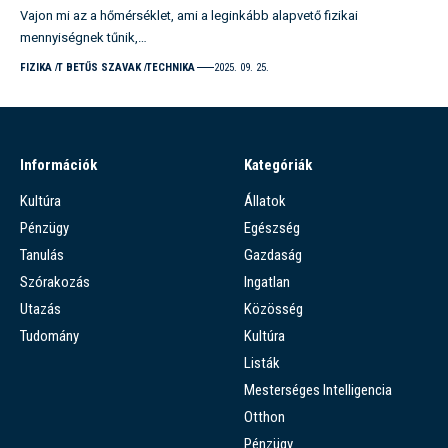
Vajon mi az a hőmérséklet, ami a leginkább alapvető fizikai
mennyiségnek tűnik,…
FIZIKA
T BETŰS SZAVAK
TECHNIKA
2025. 09. 25.
Információk
Kategóriák
Kultúra
Állatok
Pénzügy
Egészség
Tanulás
Gazdaság
Szórakozás
Ingatlan
Utazás
Közösség
Tudomány
Kultúra
Listák
Mesterséges Intelligencia
Otthon
Pénzügy