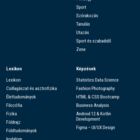
Sport
Szórakozás
Tanulás
Utazás
Sport és szabadidő
Zene
Lexikon
Képzések
Lexikon
Statistics Data Science
Csillagászat és asztrofizika
Fashion Photography
Élettudományok
HTML & CSS Bootcamp
Filozófia
Business Analysis
Fizika
Android 12 & Kotlin
Development
Földrajz
Figma – UI/UX Design
Földtudományok
Irodalom