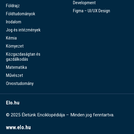
Development
Földrajz
Figma – UI/UX Design
Földtudományok
Irodalom
Jog és intézmények
Kémia
Környezet
Közgazdaságtan és
gazdálkodás
Matematika
Művészet
Orvostudomány
Elo.hu
© 2025 Életünk Enciklopédiája – Minden jog fenntartva.
www.elo.hu