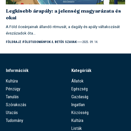
Legkisebb árapály: a jelenség magyarázata és
okai
A Föld óceánjainak állandó ritmusát, a dagály és apály váltakozását
évszázadok óta…
FÖLDRAJZ
FÖLDTUDOMÁNYOK
L BETŰS SZAVAK
2025. 09. 14.
Információk
Kategóriák
Kultúra
Állatok
Pénzügy
Egészség
Tanulás
Gazdaság
Szórakozás
Ingatlan
Utazás
Közösség
Tudomány
Kultúra
Listák