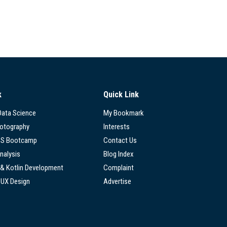
k
Quick Link
 Data Science
My Bookmark
hotography
Interests
SS Bootcamp
Contact Us
nalysis
Blog Index
 & Kotlin Development
Complaint
/UX Design
Advertise