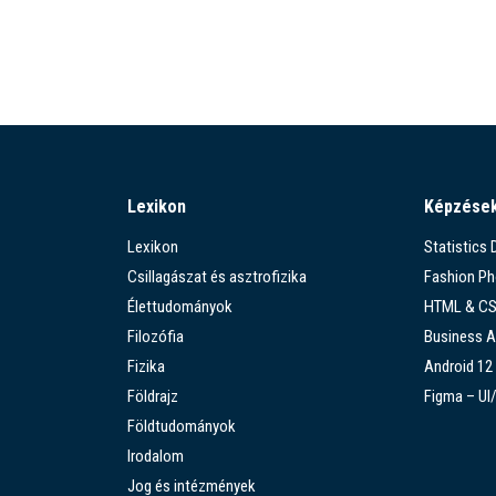
Lexikon
Képzése
Lexikon
Statistics
Csillagászat és asztrofizika
Fashion P
Élettudományok
HTML & C
Filozófia
Business A
Fizika
Android 12
Földrajz
Figma – UI
Földtudományok
Irodalom
Jog és intézmények