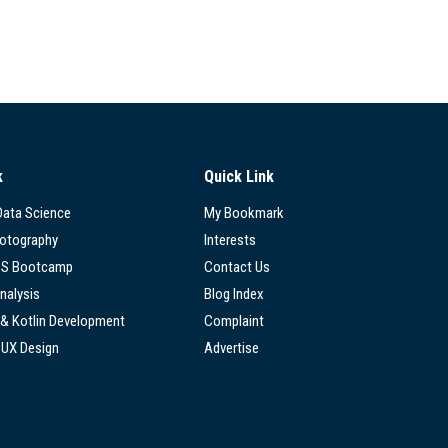
k
Quick Link
 Data Science
My Bookmark
hotography
Interests
SS Bootcamp
Contact Us
nalysis
Blog Index
 & Kotlin Development
Complaint
/UX Design
Advertise