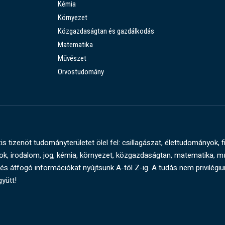
Kémia
Környezet
Közgazdaságtan és gazdálkodás
Matematika
Művészet
Orvostudomány
s tizenöt tudományterületet ölel fel: csillagászat, élettudományok, f
, irodalom, jog, kémia, környezet, közgazdaságtan, matematika, 
és átfogó információkat nyújtsunk A-tól Z-ig. A tudás nem privilégi
gyütt!