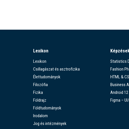
Lexikon
Képzése
Lexikon
Statistics
Csillagászat és asztrofizika
Fashion P
Élettudományok
HTML & C
Filozófia
Business A
Fizika
Android 12
Földrajz
Figma – UI
Földtudományok
Irodalom
Jog és intézmények