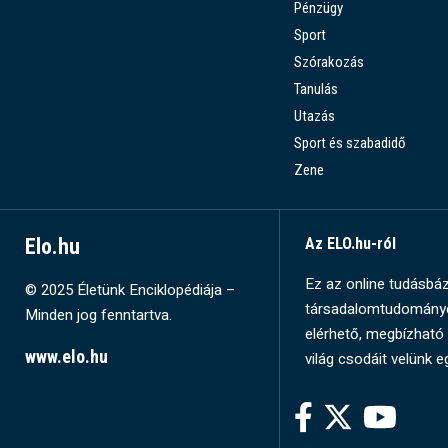
Pénzügy
Sport
Szórakozás
Tanulás
Utazás
Sport és szabadidő
Zene
Elo.hu
Az ELO.hu-ról
Ez az online tudásbázi
© 2025 Életünk Enciklopédiája –
társadalomtudományok
Minden jog fenntartva.
elérhető, megbízható 
www.elo.hu
világ csodáit velünk e