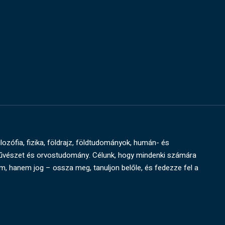
ilozófia, fizika, földrajz, földtudományok, humán- és
művészet és orvostudomány. Célunk, hogy mindenki számára
um, hanem jog – ossza meg, tanuljon belőle, és fedezze fel a