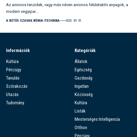
Az anionos tenzidek, vagy más néven anionos felületaktív anyagok, a
modern vegyipar…
A BETŰS SZAVAK
KÉMIA
TECHNIKA
2025. 09. 01.
Információk
Kategóriák
Kultúra
Állatok
Pénzügy
Egészség
Tanulás
Gazdaság
Szórakozás
Ingatlan
Utazás
Közösség
Tudomány
Kultúra
Listák
Mesterséges Intelligencia
Otthon
Pénzügy