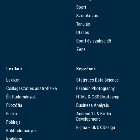
Sport
Szórakozás
Tanulás
Utazás
Sport és szabadidő
Zene
Lexikon
Képzések
Lexikon
Statistics Data Science
Csillagászat és asztrofizika
Fashion Photography
Élettudományok
HTML & CSS Bootcamp
Filozófia
Business Analysis
Fizika
Android 12 & Kotlin
Development
Földrajz
Figma – UI/UX Design
Földtudományok
Irodalom