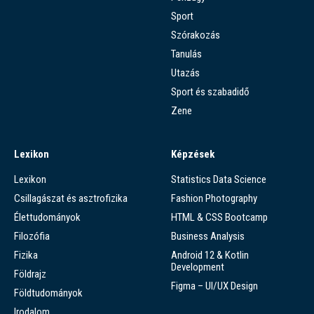
Sport
Szórakozás
Tanulás
Utazás
Sport és szabadidő
Zene
Lexikon
Képzések
Lexikon
Statistics Data Science
Csillagászat és asztrofizika
Fashion Photography
Élettudományok
HTML & CSS Bootcamp
Filozófia
Business Analysis
Fizika
Android 12 & Kotlin
Development
Földrajz
Figma – UI/UX Design
Földtudományok
Irodalom