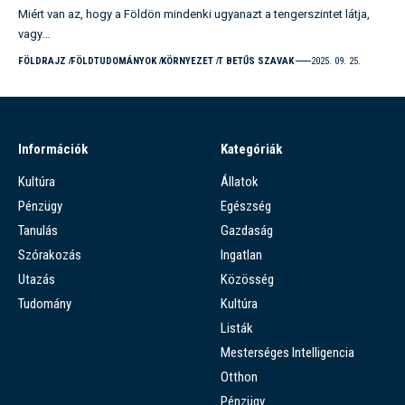
Miért van az, hogy a Földön mindenki ugyanazt a tengerszintet látja,
vagy…
FÖLDRAJZ
FÖLDTUDOMÁNYOK
KÖRNYEZET
T BETŰS SZAVAK
2025. 09. 25.
Információk
Kategóriák
Kultúra
Állatok
Pénzügy
Egészség
Tanulás
Gazdaság
Szórakozás
Ingatlan
Utazás
Közösség
Tudomány
Kultúra
Listák
Mesterséges Intelligencia
Otthon
Pénzügy