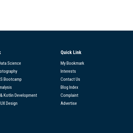
k
Quick Link
 Data Science
My Bookmark
hotography
Interests
SS Bootcamp
Contact Us
nalysis
Blog Index
 & Kotlin Development
Complaint
/UX Design
Advertise