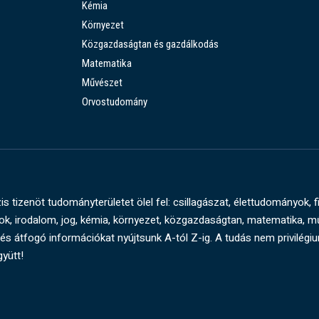
Kémia
Környezet
Közgazdaságtan és gazdálkodás
Matematika
Művészet
Orvostudomány
s tizenöt tudományterületet ölel fel: csillagászat, élettudományok, f
, irodalom, jog, kémia, környezet, közgazdaságtan, matematika, 
és átfogó információkat nyújtsunk A-tól Z-ig. A tudás nem privilégi
gyütt!