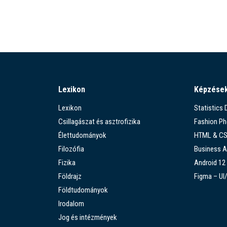
Lexikon
Képzése
Lexikon
Statistics
Csillagászat és asztrofizika
Fashion P
Élettudományok
HTML & C
Filozófia
Business A
Fizika
Android 12
Földrajz
Figma – UI
Földtudományok
Irodalom
Jog és intézmények