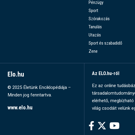
Pénzügy
Sport
Szórakozás
Tanulás
Utazás
Sport és szabadidő
Zene
Elo.hu
Az ELO.hu-ról
Ez az online tudásbázi
© 2025 Életünk Enciklopédiája –
társadalomtudományok
Minden jog fenntartva.
elérhető, megbízható 
www.elo.hu
világ csodáit velünk e