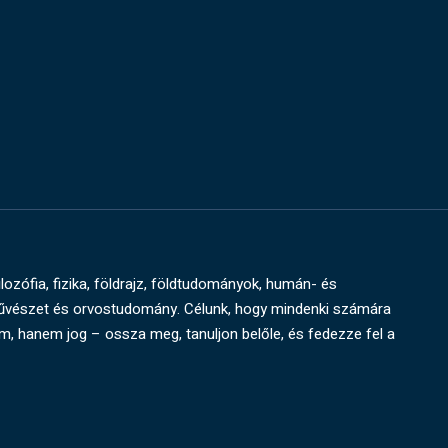
ilozófia, fizika, földrajz, földtudományok, humán- és
művészet és orvostudomány. Célunk, hogy mindenki számára
um, hanem jog – ossza meg, tanuljon belőle, és fedezze fel a