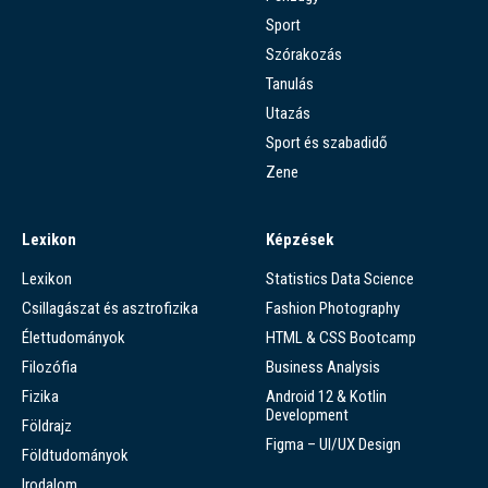
Sport
Szórakozás
Tanulás
Utazás
Sport és szabadidő
Zene
Lexikon
Képzések
Lexikon
Statistics Data Science
Csillagászat és asztrofizika
Fashion Photography
Élettudományok
HTML & CSS Bootcamp
Filozófia
Business Analysis
Fizika
Android 12 & Kotlin
Development
Földrajz
Figma – UI/UX Design
Földtudományok
Irodalom