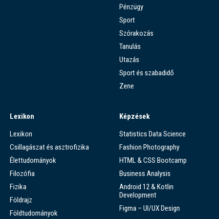
Pénzügy
Sport
Szórakozás
Tanulás
Utazás
Sport és szabadidő
Zene
Lexikon
Képzések
Lexikon
Statistics Data Science
Csillagászat és asztrofizika
Fashion Photography
Élettudományok
HTML & CSS Bootcamp
Filozófia
Business Analysis
Fizika
Android 12 & Kotlin
Development
Földrajz
Figma – UI/UX Design
Földtudományok