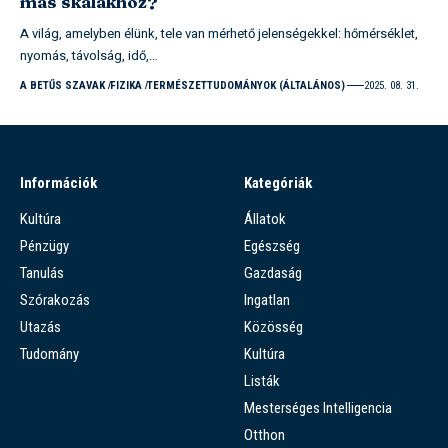
más skálákhoz?
A világ, amelyben élünk, tele van mérhető jelenségekkel: hőmérséklet,
nyomás, távolság, idő,…
A BETŰS SZAVAK
FIZIKA
TERMÉSZETTUDOMÁNYOK (ÁLTALÁNOS)
2025. 08. 31.
Információk
Kategóriák
Kultúra
Állatok
Pénzügy
Egészség
Tanulás
Gazdaság
Szórakozás
Ingatlan
Utazás
Közösség
Tudomány
Kultúra
Listák
Mesterséges Intelligencia
Otthon