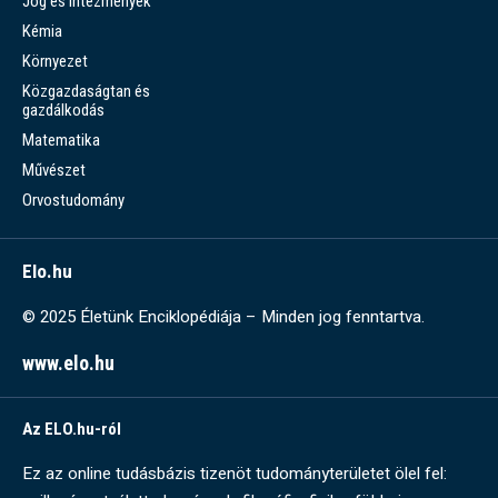
Jog és intézmények
Kémia
Környezet
Közgazdaságtan és
gazdálkodás
Matematika
Művészet
Orvostudomány
Elo.hu
© 2025 Életünk Enciklopédiája – Minden jog fenntartva.
www.elo.hu
Az ELO.hu-ról
Ez az online tudásbázis tizenöt tudományterületet ölel fel: