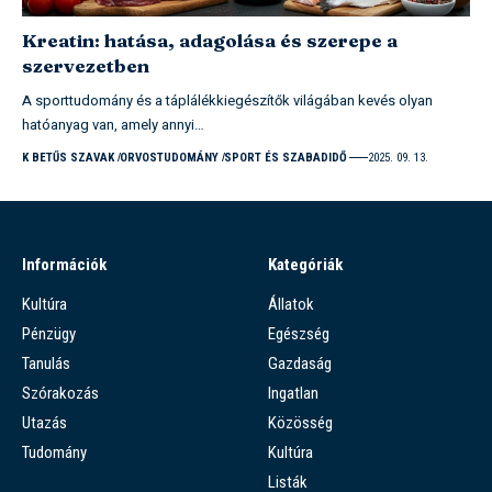
Kreatin: hatása, adagolása és szerepe a
szervezetben
A sporttudomány és a táplálékkiegészítők világában kevés olyan
hatóanyag van, amely annyi…
K BETŰS SZAVAK
ORVOSTUDOMÁNY
SPORT ÉS SZABADIDŐ
2025. 09. 13.
Információk
Kategóriák
Kultúra
Állatok
Pénzügy
Egészség
Tanulás
Gazdaság
Szórakozás
Ingatlan
Utazás
Közösség
Tudomány
Kultúra
Listák