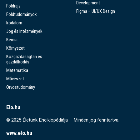
Development
Földrajz
Figma – UI/UX Design
Földtudományok
Irodalom
Jog és intézmények
Kémia
Környezet
Közgazdaságtan és
gazdálkodás
Matematika
Művészet
Orvostudomány
Elo.hu
© 2025 Életünk Enciklopédiája – Minden jog fenntartva.
www.elo.hu