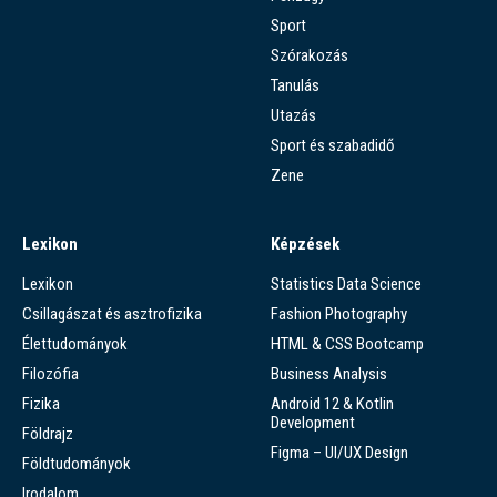
Sport
Szórakozás
Tanulás
Utazás
Sport és szabadidő
Zene
Lexikon
Képzések
Lexikon
Statistics Data Science
Csillagászat és asztrofizika
Fashion Photography
Élettudományok
HTML & CSS Bootcamp
Filozófia
Business Analysis
Fizika
Android 12 & Kotlin
Development
Földrajz
Figma – UI/UX Design
Földtudományok
Irodalom