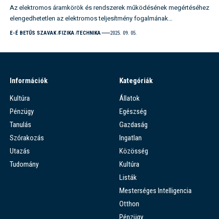
Az elektromos áramkörök és rendszerek működésének megértéséhez
elengedhetetlen az elektromos teljesítmény fogalmának…
E-É BETŰS SZAVAK
FIZIKA
TECHNIKA
2025. 09. 05.
Információk
Kategóriák
Kultúra
Állatok
Pénzügy
Egészség
Tanulás
Gazdaság
Szórakozás
Ingatlan
Utazás
Közösség
Tudomány
Kultúra
Listák
Mesterséges Intelligencia
Otthon
Pénzügy