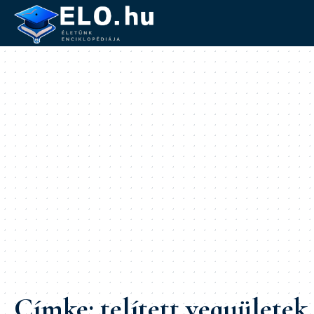
Címke:
telített vegyületek