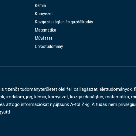
Kémia
Környezet
Közgazdaságtan és gazdálkodás
Matematika
Művészet
Orvostudomány
s tizenöt tudományterületet ölel fel: csillagászat, élettudományok, f
, irodalom, jog, kémia, környezet, közgazdaságtan, matematika, 
és átfogó információkat nyújtsunk A-tól Z-ig. A tudás nem privilégi
gyütt!