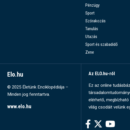
Pénzügy
Sport
Szórakozás
Tanulás
Utazás
Sport és szabadidő
Zene
Elo.hu
Az ELO.hu-ról
Ez az online tudásbázi
© 2025 Életünk Enciklopédiája –
társadalomtudományok
Minden jog fenntartva.
elérhető, megbízható 
www.elo.hu
világ csodáit velünk e