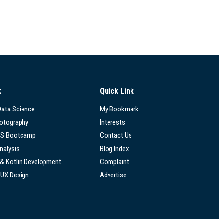
k
Quick Link
 Data Science
My Bookmark
hotography
Interests
SS Bootcamp
Contact Us
nalysis
Blog Index
 & Kotlin Development
Complaint
/UX Design
Advertise