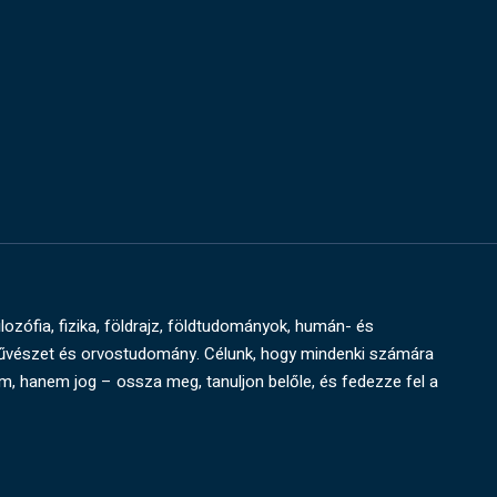
ilozófia, fizika, földrajz, földtudományok, humán- és
művészet és orvostudomány. Célunk, hogy mindenki számára
um, hanem jog – ossza meg, tanuljon belőle, és fedezze fel a