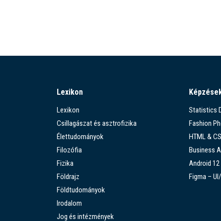
Lexikon
Képzése
Lexikon
Statistics
Csillagászat és asztrofizika
Fashion P
Élettudományok
HTML & C
Filozófia
Business A
Fizika
Android 12
Földrajz
Figma – UI
Földtudományok
Irodalom
Jog és intézmények