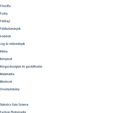
Filozófia
Fizika
Földrajz
Földtudományok
Irodalom
Jog és intézmények
Kémia
Környezet
Közgazdaságtan és gazdálkodás
Matematika
Művészet
Orvostudomány
Képzések
Statistics Data Science
Fashion Photography