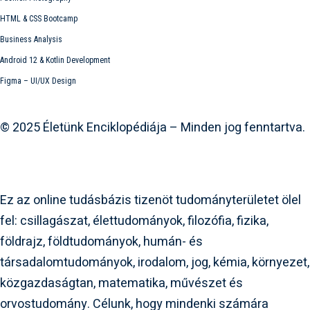
HTML & CSS Bootcamp
Business Analysis
Android 12 & Kotlin Development
Figma – UI/UX Design
Elo.hu
© 2025 Életünk Enciklopédiája – Minden jog fenntartva.
www.elo.hu
Az ELO.hu-ról
Ez az online tudásbázis tizenöt tudományterületet ölel
fel: csillagászat, élettudományok, filozófia, fizika,
földrajz, földtudományok, humán- és
társadalomtudományok, irodalom, jog, kémia, környezet,
közgazdaságtan, matematika, művészet és
orvostudomány. Célunk, hogy mindenki számára