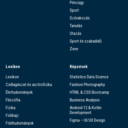
Pénzügy
Sport
Szórakozás
Tanulás
Utazás
Sport és szabadidő
Zene
Lexikon
Képzések
Lexikon
Statistics Data Science
Csillagászat és asztrofizika
Fashion Photography
Élettudományok
HTML & CSS Bootcamp
Filozófia
Business Analysis
Fizika
Android 12 & Kotlin
Development
Földrajz
Figma – UI/UX Design
Földtudományok