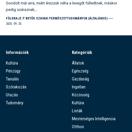
Gondolt már arra, miért érezzük néha a levegőt fülledtnek, máskor
pedig száraznak,…
FÖLDRAJZ
T BETŰS SZAVAK
TERMÉSZETTUDOMÁNYOK (ÁLTALÁNOS)
2025. 09. 25.
Információk
Kategóriák
Kultúra
Állatok
Pénzügy
Egészség
Tanulás
Gazdaság
Szórakozás
Ingatlan
Utazás
Közösség
Tudomány
Kultúra
Listák
Mesterséges Intelligencia
Otthon