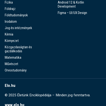
Fizika
Android 12 & Kotlin
Development
Földrajz
Figma – UI/UX Design
Földtudományok
Irodalom
Jog és intézmények
Kémia
Környezet
Közgazdaságtan és
gazdálkodás
Matematika
Művészet
Orvostudomány
Elo.hu
© 2025 Életünk Enciklopédiája – Minden jog fenntartva.
www.elo.hu