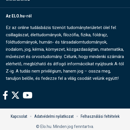
Az ELO.hu-ról
Ez az online tudásbázis tizenöt tudományterületet ölel fel:
csillagászat, élettudományok, filozófia, fizika, földrajz,
földtudományok, humán- és társadalomtudományok,
irodalom, jog, kémia, környezet, közgazdaságtan, matematika,
művészet és orvostudomány. Célunk, hogy mindenki számára
elérhető, megbízható és átfogó információkat nyújtsunk A-tól
Z-ig. A tudás nem privilégium, hanem jog – ossza meg,
tanuljon belőle, és fedezze fel a világ csodáit velünk együtt!
Kapcsolat
Adatvédelmi nyilatkozat
Felhasználási feltételek
© Elo.hu. Minden jog fenntartva.