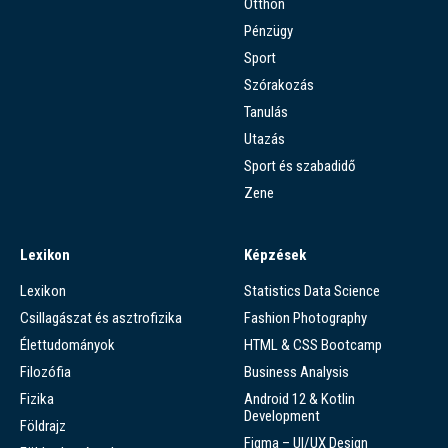
Otthon
Pénzügy
Sport
Szórakozás
Tanulás
Utazás
Sport és szabadidő
Zene
Lexikon
Képzések
Lexikon
Statistics Data Science
Csillagászat és asztrofizika
Fashion Photography
Élettudományok
HTML & CSS Bootcamp
Filozófia
Business Analysis
Fizika
Android 12 & Kotlin
Development
Földrajz
Figma – UI/UX Design