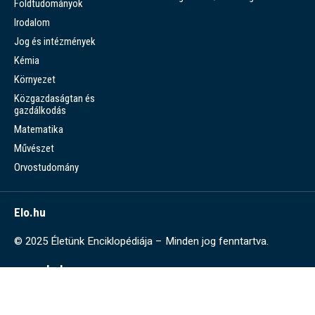
Földtudományok
Irodalom
Jog és intézmények
Kémia
Környezet
Közgazdaságtan és
gazdálkodás
Matematika
Művészet
Orvostudomány
Elo.hu
© 2025 Életünk Enciklopédiája – Minden jog fenntartva.
www.elo.hu
Az ELO.hu-ról