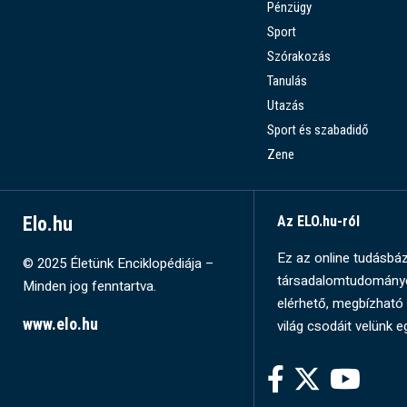
Pénzügy
Sport
Szórakozás
Tanulás
Utazás
Sport és szabadidő
Zene
Elo.hu
Az ELO.hu-ról
Ez az online tudásbázi
© 2025 Életünk Enciklopédiája –
társadalomtudományok
Minden jog fenntartva.
elérhető, megbízható 
www.elo.hu
világ csodáit velünk e