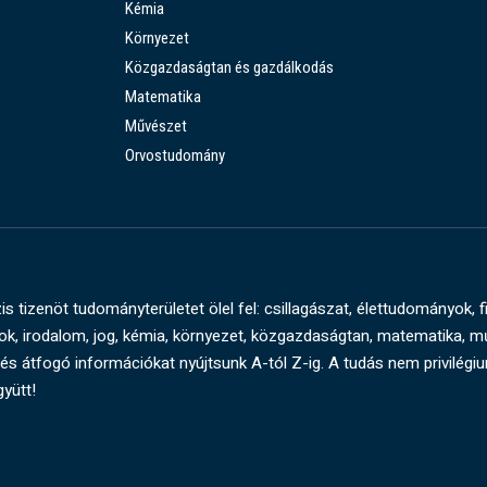
Kémia
Környezet
Közgazdaságtan és gazdálkodás
Matematika
Művészet
Orvostudomány
s tizenöt tudományterületet ölel fel: csillagászat, élettudományok, f
, irodalom, jog, kémia, környezet, közgazdaságtan, matematika, 
és átfogó információkat nyújtsunk A-tól Z-ig. A tudás nem privilégi
gyütt!