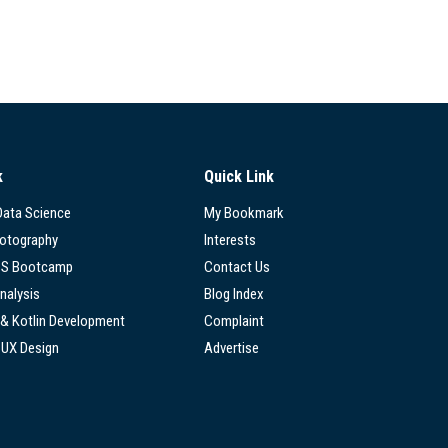
k
Quick Link
 Data Science
My Bookmark
hotography
Interests
SS Bootcamp
Contact Us
nalysis
Blog Index
 & Kotlin Development
Complaint
/UX Design
Advertise