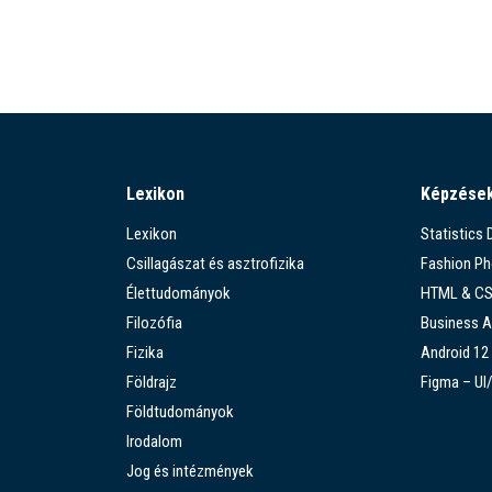
Lexikon
Képzése
Lexikon
Statistics
Csillagászat és asztrofizika
Fashion P
Élettudományok
HTML & C
Filozófia
Business A
Fizika
Android 12
Földrajz
Figma – UI
Földtudományok
Irodalom
Jog és intézmények