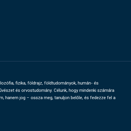
ilozófia, fizika, földrajz, földtudományok, humán- és
művészet és orvostudomány. Célunk, hogy mindenki számára
um, hanem jog – ossza meg, tanuljon belőle, és fedezze fel a