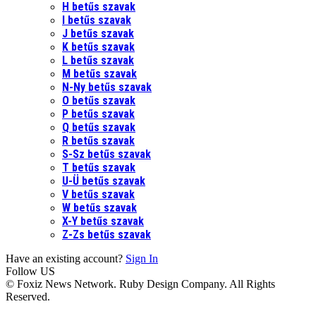
H betűs szavak
I betűs szavak
J betűs szavak
K betűs szavak
L betűs szavak
M betűs szavak
N-Ny betűs szavak
O betűs szavak
P betűs szavak
Q betűs szavak
R betűs szavak
S-Sz betűs szavak
T betűs szavak
U-Ü betűs szavak
V betűs szavak
W betűs szavak
X-Y betűs szavak
Z-Zs betűs szavak
Have an existing account?
Sign In
Follow US
© Foxiz News Network. Ruby Design Company. All Rights
Reserved.