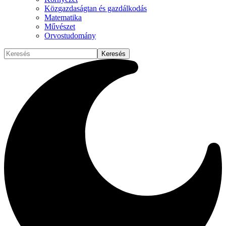
Közgazdaságtan és gazdálkodás
Matematika
Művészet
Orvostudomány