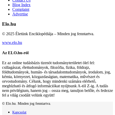
Contact Us
Blog Index
Complaint
Advertise
Elo.hu
© 2025 Életünk Enciklopédiája – Minden jog fenntartva.
www.elo.hu
Az ELO.hu-ról
Ez az online tudásbázis tizenöt tudományterületet ölel fel:
csillagászat, élettudományok, filozófia, fizika, földrajz,
földtudományok, humán- és társadalomtudományok, irodalom, jog,
kémia, környezet, közgazdaságtan, matematika, művészet és
orvostudomány. Célunk, hogy mindenki számára elérhető,
megbízható és átfogó információkat nyújtsunk A-tól Z-ig. A tudás
nem privilégium, hanem jog – ossza meg, tanuljon belőle, és fedezze
fel a világ csodáit velünk együtt!
© Elo.hu. Minden jog fenntartva.
Kapcsolat