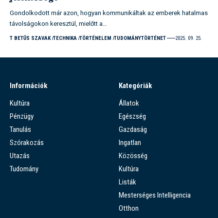
Gondolkodott már azon, hogyan kommunikáltak az emberek hatalmas
távolságokon keresztül, mielőtt a…
T BETŰS SZAVAK
TECHNIKA
TÖRTÉNELEM
TUDOMÁNYTÖRTÉNET
2025. 09. 25.
Információk
Kategóriák
Kultúra
Állatok
Pénzügy
Egészség
Tanulás
Gazdaság
Szórakozás
Ingatlan
Utazás
Közösség
Tudomány
Kultúra
Listák
Mesterséges Intelligencia
Otthon