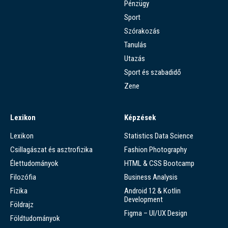
Pénzügy
Sport
Szórakozás
Tanulás
Utazás
Sport és szabadidő
Zene
Lexikon
Képzések
Lexikon
Statistics Data Science
Csillagászat és asztrofizika
Fashion Photography
Élettudományok
HTML & CSS Bootcamp
Filozófia
Business Analysis
Fizika
Android 12 & Kotlin
Development
Földrajz
Figma – UI/UX Design
Földtudományok