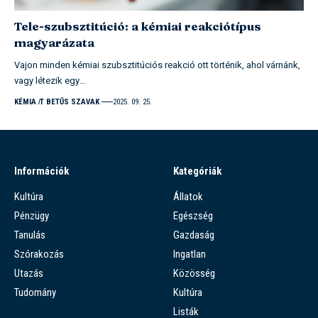
Tele-szubsztitúció: a kémiai reakciótípus
magyarázata
Vajon minden kémiai szubsztitúciós reakció ott történik, ahol várnánk,
vagy létezik egy…
KÉMIA
T BETŰS SZAVAK
2025. 09. 25.
Információk
Kategóriák
Kultúra
Állatok
Pénzügy
Egészség
Tanulás
Gazdaság
Szórakozás
Ingatlan
Utazás
Közösség
Tudomány
Kultúra
Listák