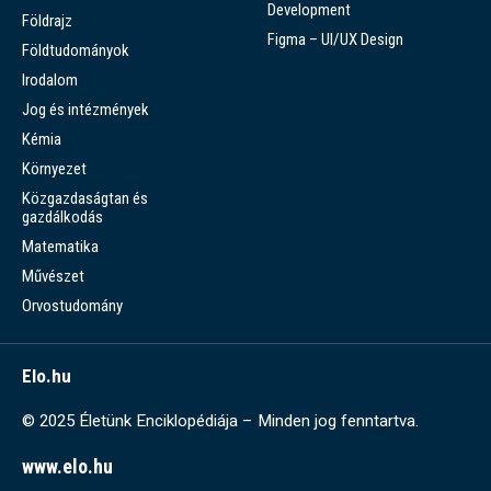
Development
Földrajz
Figma – UI/UX Design
Földtudományok
Irodalom
Jog és intézmények
Kémia
Környezet
Közgazdaságtan és
gazdálkodás
Matematika
Művészet
Orvostudomány
Elo.hu
© 2025 Életünk Enciklopédiája – Minden jog fenntartva.
www.elo.hu