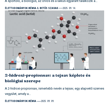
A sportoló, a biológus, az orvos és a laikus egyaránt találkozik a…
ÉLETTUDOMÁNYOK
KÉMIA
L BETŰS SZAVAK
2025. 09. 14.
2-hidroxi-propionsav: a tejsav képlete és
biológiai szerepe
A 2-hidroxi-propionsav, ismertebb nevén a tejsav, egy alapvető szerves
vegyület, amely a…
ÉLETTUDOMÁNYOK
KÉMIA
2025. 09. 09.