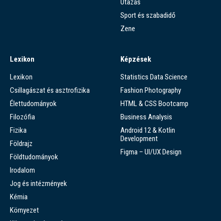
Utazás
Sport és szabadidő
Zene
Lexikon
Képzések
Lexikon
Statistics Data Science
Csillagászat és asztrofizika
Fashion Photography
Élettudományok
HTML & CSS Bootcamp
Filozófia
Business Analysis
Fizika
Android 12 & Kotlin
Development
Földrajz
Figma – UI/UX Design
Földtudományok
Irodalom
Jog és intézmények
Kémia
Környezet