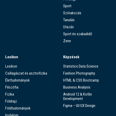
Sport
Szórakozás
Tanulás
Utazás
Sport és szabadidő
Zene
Lexikon
Képzések
Lexikon
Statistics Data Science
Csillagászat és asztrofizika
Fashion Photography
Élettudományok
HTML & CSS Bootcamp
Filozófia
Business Analysis
Fizika
Android 12 & Kotlin
Development
Földrajz
Figma – UI/UX Design
Földtudományok
Irodalom