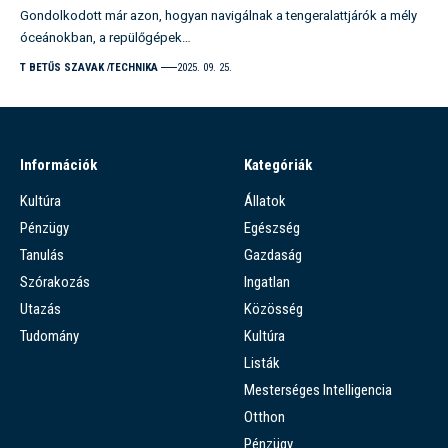
Gondolkodott már azon, hogyan navigálnak a tengeralattjárók a mély
óceánokban, a repülőgépek…
T BETŰS SZAVAK
TECHNIKA
2025. 09. 25.
Információk
Kategóriák
Kultúra
Állatok
Pénzügy
Egészség
Tanulás
Gazdaság
Szórakozás
Ingatlan
Utazás
Közösség
Tudomány
Kultúra
Listák
Mesterséges Intelligencia
Otthon
Pénzügy