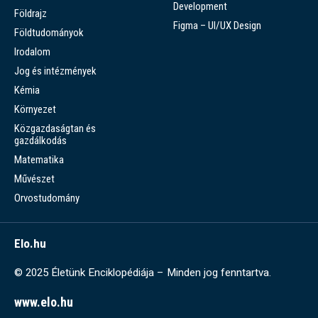
Development
Földrajz
Figma – UI/UX Design
Földtudományok
Irodalom
Jog és intézmények
Kémia
Környezet
Közgazdaságtan és
gazdálkodás
Matematika
Művészet
Orvostudomány
Elo.hu
© 2025 Életünk Enciklopédiája – Minden jog fenntartva.
www.elo.hu