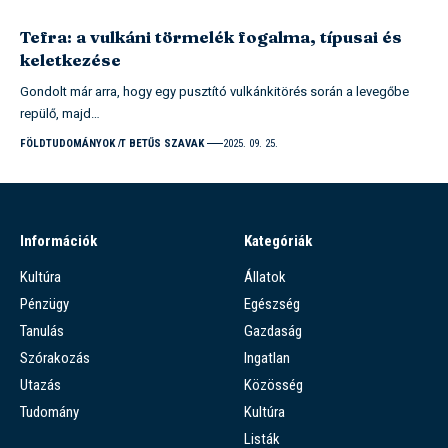
Tefra: a vulkáni törmelék fogalma, típusai és
keletkezése
Gondolt már arra, hogy egy pusztító vulkánkitörés során a levegőbe
repülő, majd…
FÖLDTUDOMÁNYOK
T BETŰS SZAVAK
2025. 09. 25.
Információk
Kategóriák
Kultúra
Állatok
Pénzügy
Egészség
Tanulás
Gazdaság
Szórakozás
Ingatlan
Utazás
Közösség
Tudomány
Kultúra
Listák