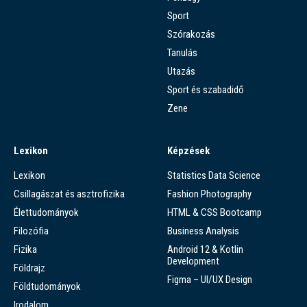
Sport
Szórakozás
Tanulás
Utazás
Sport és szabadidő
Zene
Lexikon
Képzések
Lexikon
Statistics Data Science
Csillagászat és asztrofizika
Fashion Photography
Élettudományok
HTML & CSS Bootcamp
Filozófia
Business Analysis
Fizika
Android 12 & Kotlin
Development
Földrajz
Figma – UI/UX Design
Földtudományok
Irodalom