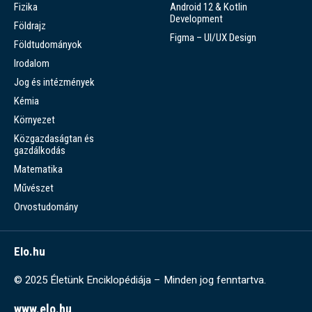
Fizika
Android 12 & Kotlin
Development
Földrajz
Figma – UI/UX Design
Földtudományok
Irodalom
Jog és intézmények
Kémia
Környezet
Közgazdaságtan és
gazdálkodás
Matematika
Művészet
Orvostudomány
Elo.hu
© 2025 Életünk Enciklopédiája – Minden jog fenntartva.
www.elo.hu