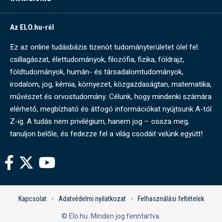
Az ELO.hu-ról
Ez az online tudásbázis tizenöt tudományterületet ölel fel:
csillagászat, élettudományok, filozófia, fizika, földrajz,
földtudományok, humán- és társadalomtudományok,
irodalom, jog, kémia, környezet, közgazdaságtan, matematika,
művészet és orvostudomány. Célunk, hogy mindenki számára
elérhető, megbízható és átfogó információkat nyújtsunk A-tól
Z-ig. A tudás nem privilégium, hanem jog – ossza meg,
tanuljon belőle, és fedezze fel a világ csodáit velünk együtt!
Kapcsolat
Adatvédelmi nyilatkozat
Felhasználási feltételek
© Elo.hu. Minden jog fenntartva.