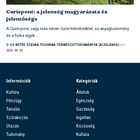
Curiepont: a jelenség magyarázata és
jelentősége
A Curie-pont, vagy más néven Curie-hőmérséklet, az anyagtudomány
és a fizika egyik…
C-CS BETŰS SZAVAK
TECHNIKA
TERMÉSZETTUDOMÁNYOK (ÁLTALÁNOS)
2025. 09. 03.
Információk
Kategóriák
Kultúra
Állatok
Pénzügy
Egészség
Tanulás
Gazdaság
Szórakozás
Ingatlan
Utazás
Közösség
Tudomány
Kultúra