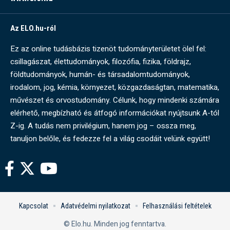
Az ELO.hu-ról
Ez az online tudásbázis tizenöt tudományterületet ölel fel:
csillagászat, élettudományok, filozófia, fizika, földrajz,
földtudományok, humán- és társadalomtudományok,
irodalom, jog, kémia, környezet, közgazdaságtan, matematika,
művészet és orvostudomány. Célunk, hogy mindenki számára
elérhető, megbízható és átfogó információkat nyújtsunk A-tól
Z-ig. A tudás nem privilégium, hanem jog – ossza meg,
tanuljon belőle, és fedezze fel a világ csodáit velünk együtt!
Kapcsolat
Adatvédelmi nyilatkozat
Felhasználási feltételek
© Elo.hu. Minden jog fenntartva.