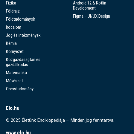
Fizika
Android 12 & Kotlin
Development
Földrajz
Figma – UI/UX Design
Földtudományok
Irodalom
Jog és intézmények
Kémia
Környezet
Közgazdaságtan és
gazdálkodás
Matematika
Művészet
Orvostudomány
Elo.hu
© 2025 Életünk Enciklopédiája – Minden jog fenntartva.
www.elo.hu