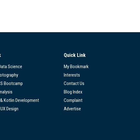
k
Quick Link
 Data Science
My Bookmark
hotography
Interests
SS Bootcamp
Contact Us
nalysis
Blog Index
 & Kotlin Development
Complaint
/UX Design
Advertise