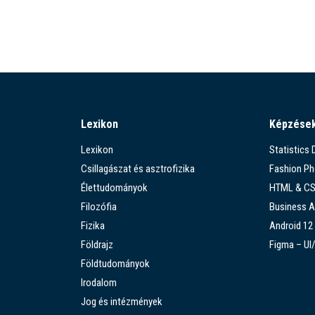
Lexikon
Képzése
Lexikon
Statistics
Csillagászat és asztrofizika
Fashion P
Élettudományok
HTML & C
Filozófia
Business A
Fizika
Android 12
Földrajz
Figma – UI
Földtudományok
Irodalom
Jog és intézmények