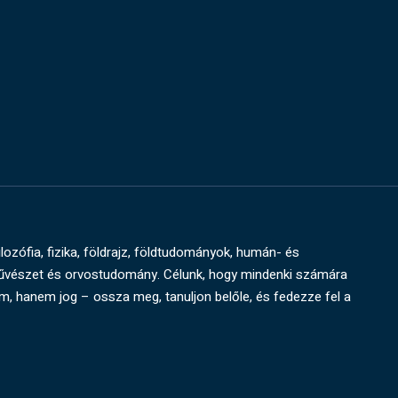
ilozófia, fizika, földrajz, földtudományok, humán- és
művészet és orvostudomány. Célunk, hogy mindenki számára
um, hanem jog – ossza meg, tanuljon belőle, és fedezze fel a