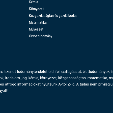
Kémia
Környezet
Közgazdaságtan és gazdálkodás
Matematika
Művészet
Orvostudomány
s tizenöt tudományterületet ölel fel: csillagászat, élettudományok, f
, irodalom, jog, kémia, környezet, közgazdaságtan, matematika, 
és átfogó információkat nyújtsunk A-tól Z-ig. A tudás nem privilégi
gyütt!