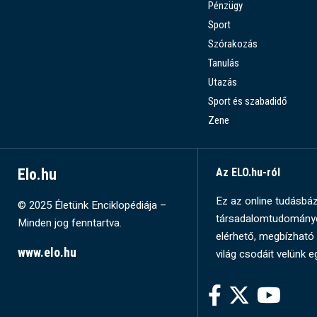
Pénzügy
Sport
Szórakozás
Tanulás
Utazás
Sport és szabadidő
Zene
Elo.hu
Az ELO.hu-ról
Ez az online tudásbázi
© 2025 Életünk Enciklopédiája –
társadalomtudományok
Minden jog fenntartva.
elérhető, megbízható 
www.elo.hu
világ csodáit velünk e