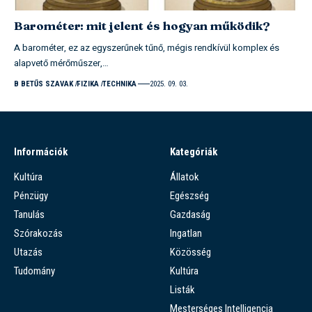
Barométer: mit jelent és hogyan működik?
A barométer, ez az egyszerűnek tűnő, mégis rendkívül komplex és
alapvető mérőműszer,…
B BETŰS SZAVAK
FIZIKA
TECHNIKA
2025. 09. 03.
Információk
Kategóriák
Kultúra
Állatok
Pénzügy
Egészség
Tanulás
Gazdaság
Szórakozás
Ingatlan
Utazás
Közösség
Tudomány
Kultúra
Listák
Mesterséges Intelligencia