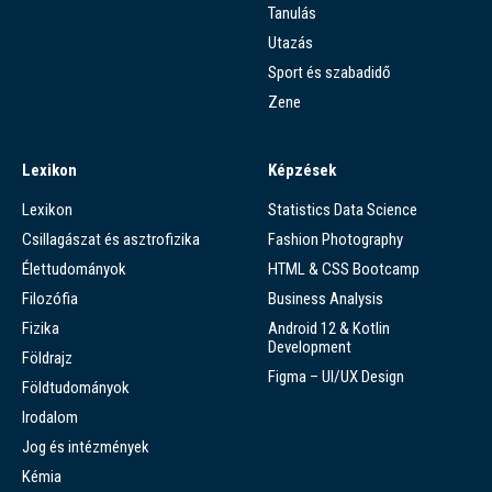
Tanulás
Utazás
Sport és szabadidő
Zene
Lexikon
Képzések
Lexikon
Statistics Data Science
Csillagászat és asztrofizika
Fashion Photography
Élettudományok
HTML & CSS Bootcamp
Filozófia
Business Analysis
Fizika
Android 12 & Kotlin
Development
Földrajz
Figma – UI/UX Design
Földtudományok
Irodalom
Jog és intézmények
Kémia