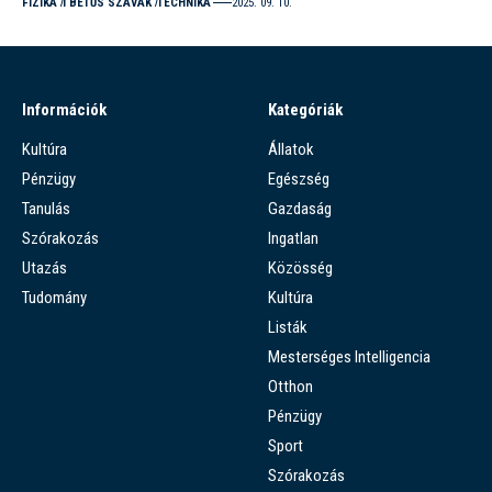
FIZIKA
I BETŰS SZAVAK
TECHNIKA
2025. 09. 10.
Információk
Kategóriák
Kultúra
Állatok
Pénzügy
Egészség
Tanulás
Gazdaság
Szórakozás
Ingatlan
Utazás
Közösség
Tudomány
Kultúra
Listák
Mesterséges Intelligencia
Otthon
Pénzügy
Sport
Szórakozás