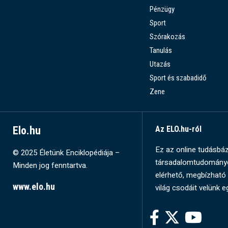
Pénzügy
Sport
Szórakozás
Tanulás
Utazás
Sport és szabadidő
Zene
Elo.hu
Az ELO.hu-ról
Ez az online tudásbázi
© 2025 Életünk Enciklopédiája –
társadalomtudományok
Minden jog fenntartva.
elérhető, megbízható 
www.elo.hu
világ csodáit velünk e