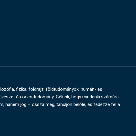
ilozófia, fizika, földrajz, földtudományok, humán- és
művészet és orvostudomány. Célunk, hogy mindenki számára
um, hanem jog – ossza meg, tanuljon belőle, és fedezze fel a