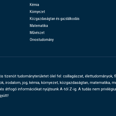
Kémia
Környezet
Közgazdaságtan és gazdálkodás
Matematika
Művészet
Orvostudomány
s tizenöt tudományterületet ölel fel: csillagászat, élettudományok, f
, irodalom, jog, kémia, környezet, közgazdaságtan, matematika, 
és átfogó információkat nyújtsunk A-tól Z-ig. A tudás nem privilégi
gyütt!