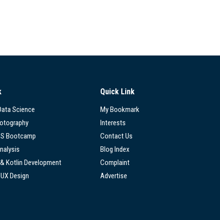
k
Quick Link
 Data Science
My Bookmark
hotography
Interests
SS Bootcamp
Contact Us
nalysis
Blog Index
 & Kotlin Development
Complaint
/UX Design
Advertise