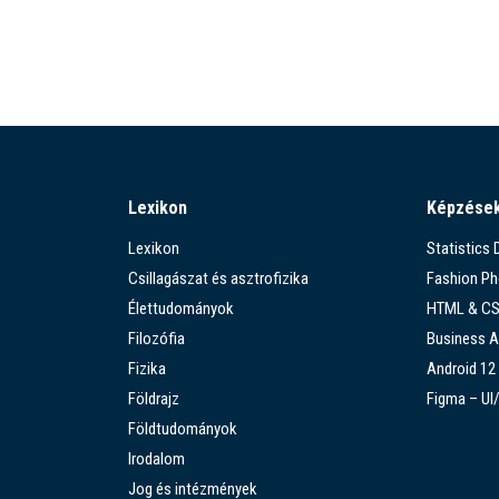
Lexikon
Képzése
Lexikon
Statistics
Csillagászat és asztrofizika
Fashion P
Élettudományok
HTML & C
Filozófia
Business A
Fizika
Android 12
Földrajz
Figma – UI
Földtudományok
Irodalom
Jog és intézmények