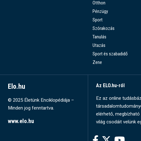
Otthon
Pénzügy
Sport
Szórakozás
Tanulás
Utazás
Sport és szabadidő
Zene
Elo.hu
Az ELO.hu-ról
Ez az online tudásbázi
© 2025 Életünk Enciklopédiája –
társadalomtudományok
Minden jog fenntartva.
elérhető, megbízható 
www.elo.hu
világ csodáit velünk e