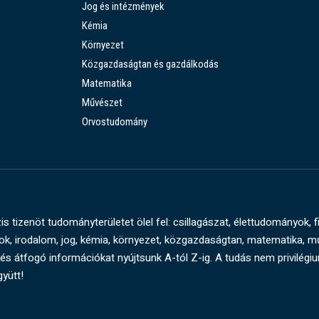
Jog és intézmények
Kémia
Környezet
Közgazdaságtan és gazdálkodás
Matematika
Művészet
Orvostudomány
s tizenöt tudományterületet ölel fel: csillagászat, élettudományok, f
, irodalom, jog, kémia, környezet, közgazdaságtan, matematika, 
és átfogó információkat nyújtsunk A-tól Z-ig. A tudás nem privilégi
gyütt!