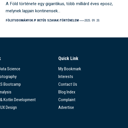
A Föld története egy gigantikus, több milliárd éves eposz,
melynek lapjain kontinensek…
FÖLDTUDOMÁNYOK
P BETŰS SZAVAK
TÖRTÉNELEM
2025. 09. 20.
k
Quick Link
 Data Science
My Bookmark
hotography
Interests
SS Bootcamp
Contact Us
nalysis
Blog Index
 & Kotlin Development
Complaint
/UX Design
Advertise