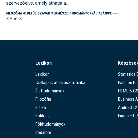
szervezőelve, amely áthatja a…
FILOZÓFIA
R BETŰS SZAVAK
TERMÉSZETTUDOMÁNYOK (ÁLTALÁNOS)
2025. 09. 22.
Lexikon
Képzése
Lexikon
Statistics
Csillagászat és asztrofizika
Fashion P
Élettudományok
HTML & C
Filozófia
Business A
Fizika
Android 12
Földrajz
Figma – UI
Földtudományok
Irodalom