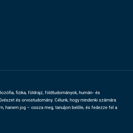
ilozófia, fizika, földrajz, földtudományok, humán- és
művészet és orvostudomány. Célunk, hogy mindenki számára
um, hanem jog – ossza meg, tanuljon belőle, és fedezze fel a