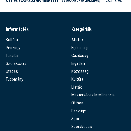
K BETŰS SZAVAK
KÉMIA
TERMÉSZETTUDOMÁNYOK (ÁLTALÁNOS)
2025. 10. 05.
Információk
Kategóriák
Kultúra
Állatok
Pénzügy
Egészség
Tanulás
Gazdaság
Szórakozás
Ingatlan
Utazás
Közösség
Tudomány
Kultúra
Listák
Mesterséges Intelligencia
Otthon
Pénzügy
Sport
Szórakozás