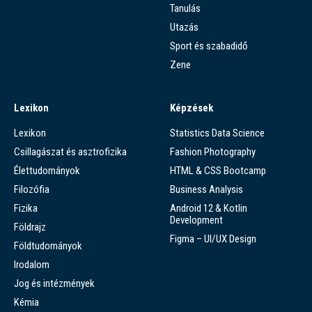
Tanulás
Utazás
Sport és szabadidő
Zene
Lexikon
Képzések
Lexikon
Statistics Data Science
Csillagászat és asztrofizika
Fashion Photography
Élettudományok
HTML & CSS Bootcamp
Filozófia
Business Analysis
Fizika
Android 12 & Kotlin
Development
Földrajz
Figma – UI/UX Design
Földtudományok
Irodalom
Jog és intézmények
Kémia