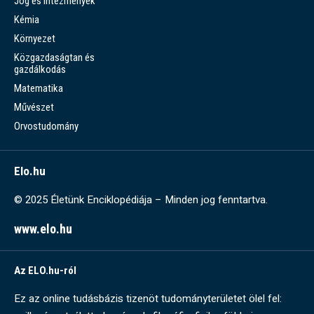
Jog és intézmények
Kémia
Környezet
Közgazdaságtan és
gazdálkodás
Matematika
Művészet
Orvostudomány
Elo.hu
© 2025 Életünk Enciklopédiája – Minden jog fenntartva.
www.elo.hu
Az ELO.hu-ról
Ez az online tudásbázis tizenöt tudományterületet ölel fel: