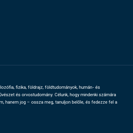
ilozófia, fizika, földrajz, földtudományok, humán- és
művészet és orvostudomány. Célunk, hogy mindenki számára
um, hanem jog – ossza meg, tanuljon belőle, és fedezze fel a