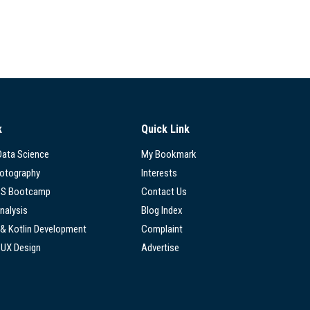
k
Quick Link
 Data Science
My Bookmark
hotography
Interests
SS Bootcamp
Contact Us
nalysis
Blog Index
 & Kotlin Development
Complaint
/UX Design
Advertise