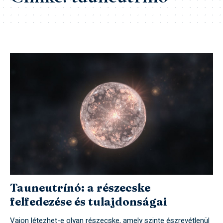
Tauneutrínó: a részecske
felfedezése és tulajdonságai
Vajon létezhet-e olyan részecske, amely szinte észrevétlenül