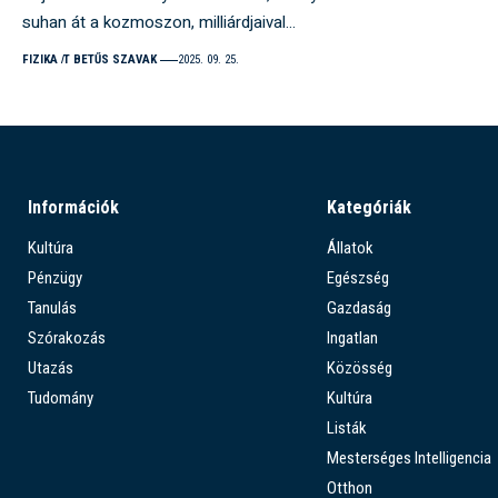
suhan át a kozmoszon, milliárdjaival…
FIZIKA
T BETŰS SZAVAK
2025. 09. 25.
Információk
Kategóriák
Kultúra
Állatok
Pénzügy
Egészség
Tanulás
Gazdaság
Szórakozás
Ingatlan
Utazás
Közösség
Tudomány
Kultúra
Listák
Mesterséges Intelligencia
Otthon