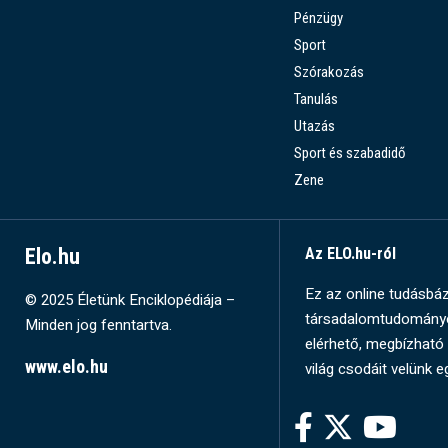
Pénzügy
Sport
Szórakozás
Tanulás
Utazás
Sport és szabadidő
Zene
Elo.hu
Az ELO.hu-ról
Ez az online tudásbázi
© 2025 Életünk Enciklopédiája –
társadalomtudományok
Minden jog fenntartva.
elérhető, megbízható 
www.elo.hu
világ csodáit velünk e