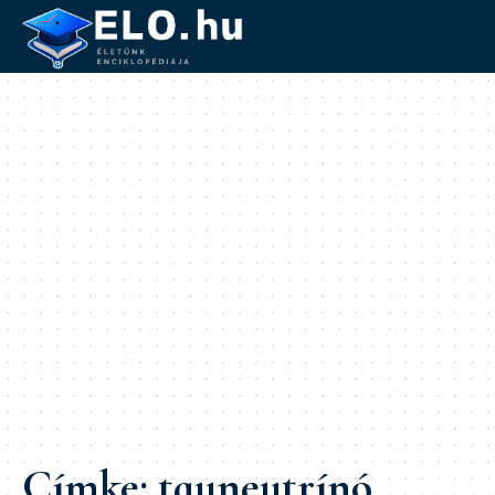
Címke:
tauneutrínó