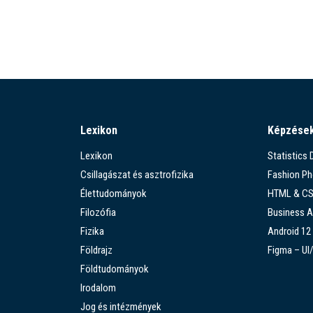
Lexikon
Képzése
Lexikon
Statistics
Csillagászat és asztrofizika
Fashion P
Élettudományok
HTML & C
Filozófia
Business A
Fizika
Android 12
Földrajz
Figma – UI
Földtudományok
Irodalom
Jog és intézmények