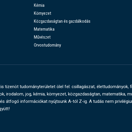
Kémia
Környezet
Közgazdaságtan és gazdálkodás
Matematika
Művészet
Orvostudomány
s tizenöt tudományterületet ölel fel: csillagászat, élettudományok, f
, irodalom, jog, kémia, környezet, közgazdaságtan, matematika, 
és átfogó információkat nyújtsunk A-tól Z-ig. A tudás nem privilégi
gyütt!