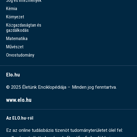
Jog és intézmények
Kémia
Környezet
Közgazdaságtan és
gazdálkodás
Matematika
Művészet
Orvostudomány
Elo.hu
© 2025 Életünk Enciklopédiája – Minden jog fenntartva.
www.elo.hu
Az ELO.hu-ról
Ez az online tudásbázis tizenöt tudományterületet ölel fel: