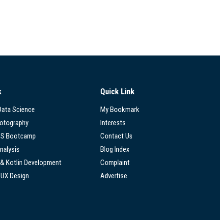
k
Quick Link
 Data Science
My Bookmark
hotography
Interests
SS Bootcamp
Contact Us
nalysis
Blog Index
 & Kotlin Development
Complaint
/UX Design
Advertise