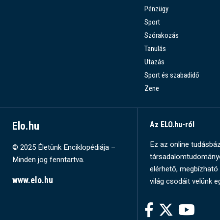
Pénzügy
Sport
Szórakozás
Tanulás
Utazás
Sport és szabadidő
Zene
Elo.hu
Az ELO.hu-ról
Ez az online tudásbázi
© 2025 Életünk Enciklopédiája –
társadalomtudományok
Minden jog fenntartva.
elérhető, megbízható 
www.elo.hu
világ csodáit velünk e