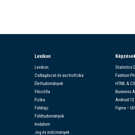
Lexikon
Képzése
Lexikon
Statistics
Csillagászat és asztrofizika
Fashion P
Élettudományok
HTML & C
Filozófia
Business A
Fizika
Android 12
Földrajz
Figma – UI
Földtudományok
Irodalom
Jog és intézmények