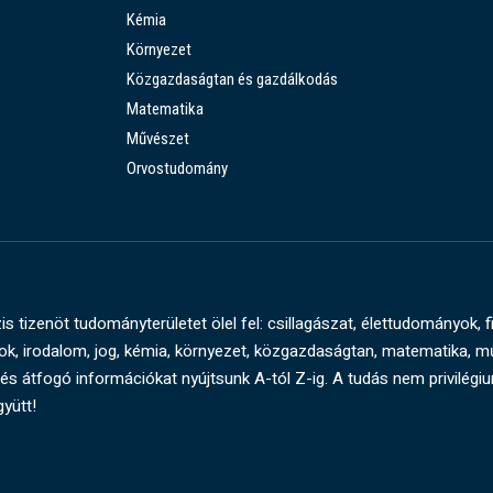
Kémia
Környezet
Közgazdaságtan és gazdálkodás
Matematika
Művészet
Orvostudomány
s tizenöt tudományterületet ölel fel: csillagászat, élettudományok, f
, irodalom, jog, kémia, környezet, közgazdaságtan, matematika, 
és átfogó információkat nyújtsunk A-tól Z-ig. A tudás nem privilégi
gyütt!