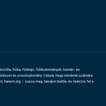
ilozófia, fizika, földrajz, földtudományok, humán- és
művészet és orvostudomány. Célunk, hogy mindenki számára
um, hanem jog – ossza meg, tanuljon belőle, és fedezze fel a