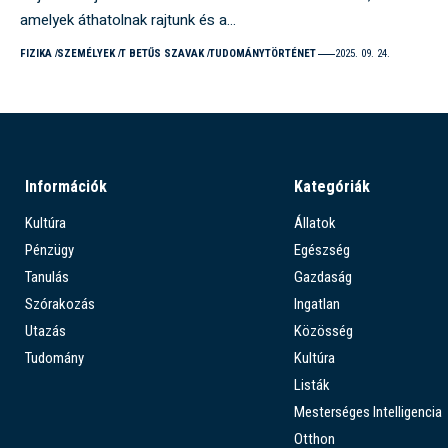
amelyek áthatolnak rajtunk és a…
FIZIKA
SZEMÉLYEK
T BETŰS SZAVAK
TUDOMÁNYTÖRTÉNET
2025. 09. 24.
Információk
Kategóriák
Kultúra
Állatok
Pénzügy
Egészség
Tanulás
Gazdaság
Szórakozás
Ingatlan
Utazás
Közösség
Tudomány
Kultúra
Listák
Mesterséges Intelligencia
Otthon