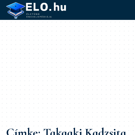
Címke:
Takaaki Kadzsita