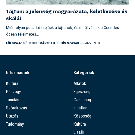
Tájfun: a jelenség magyarázata, keletkezése és
skálái
Miért olyan pusztító erejűek a tájfunok, és mitől válnak a Csendes-
óceán félelmetes…
FÖLDRAJZ
FÖLDTUDOMÁNYOK
T BETŰS SZAVAK
2025. 09. 24.
Információk
Kategóriák
Kultúra
Állatok
Pénzügy
Egészség
Tanulás
Gazdaság
Szórakozás
Ingatlan
Utazás
Közösség
Tudomány
Kultúra
Listák