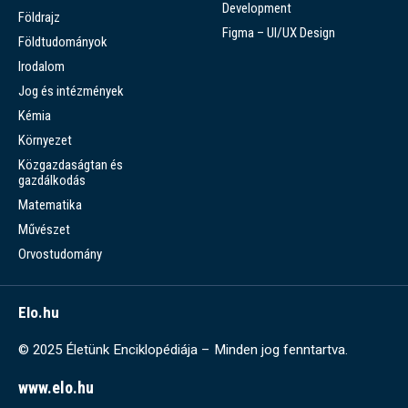
Development
Földrajz
Figma – UI/UX Design
Földtudományok
Irodalom
Jog és intézmények
Kémia
Környezet
Közgazdaságtan és
gazdálkodás
Matematika
Művészet
Orvostudomány
Elo.hu
© 2025 Életünk Enciklopédiája – Minden jog fenntartva.
www.elo.hu