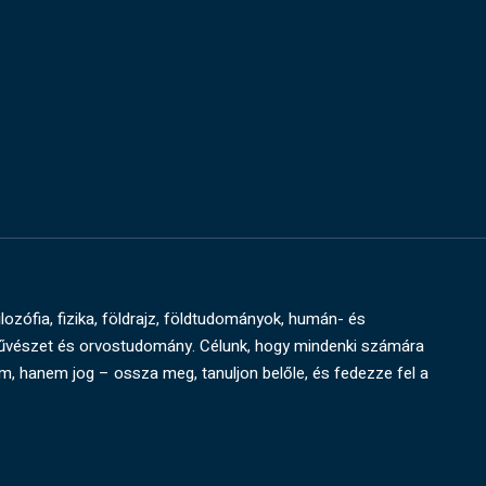
ilozófia, fizika, földrajz, földtudományok, humán- és
művészet és orvostudomány. Célunk, hogy mindenki számára
um, hanem jog – ossza meg, tanuljon belőle, és fedezze fel a